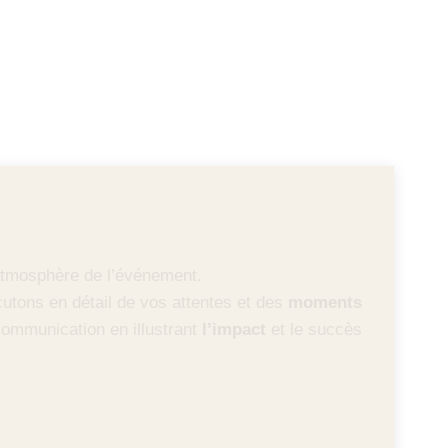
l’atmosphère de l’événement.
utons en détail de vos attentes et des
moments
communication en illustrant
l’impact
et le succès