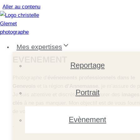
Aller au contenu
Mes expertises
EVENEMENT
Reportage
Photographe d’
événements professionnels dans le
Genevois
et la région
d’Annemasse
, je m’assure de p
Portrait
Je suis attentive et discrète pour capturer des
images 
clés
à ne pas manquer. Mon objectif est de vous fourn
de vos événements.
Evènement
.