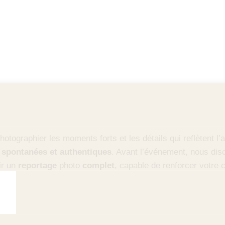
hotographier les moments forts et les détails qui reflètent 
spontanées et authentiques
. Avant l’événement, nous disc
ir un
reportage
photo
complet
, capable de renforcer votre 